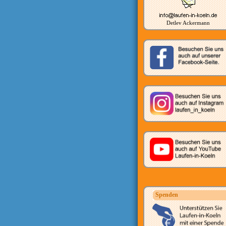
Detlev Ackermann
Spenden