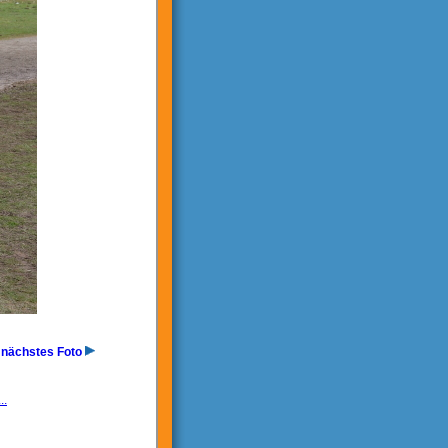
nächstes Foto
..