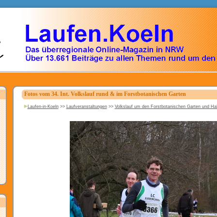
Fotos vom 34. Int. Volkslauf rund & im Forstbotanischen Garten
Laufen-in-Koeln
>>
Laufveranstaltungen
>>
Volkslauf um den Forstbotanischen Garten und H