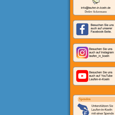
Detlev Ackermann
Spenden