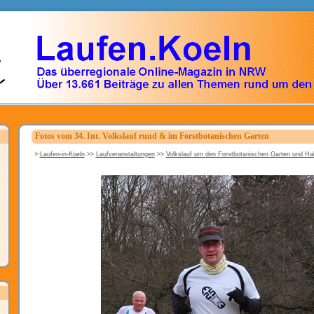
Fotos vom 34. Int. Volkslauf rund & im Forstbotanischen Garten
Laufen-in-Koeln
>>
Laufveranstaltungen
>>
Volkslauf um den Forstbotanischen Garten und H