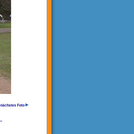
nächstes Foto
..