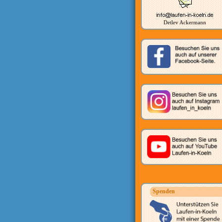
Detlev Ackermann
Spenden