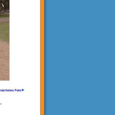
nächstes Foto
..