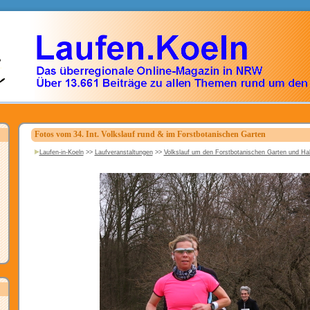
Fotos vom 34. Int. Volkslauf rund & im Forstbotanischen Garten
Laufen-in-Koeln
>>
Laufveranstaltungen
>>
Volkslauf um den Forstbotanischen Garten und H