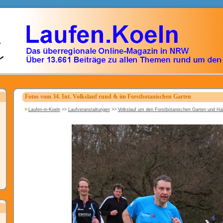
Fotos vom 34. Int. Volkslauf rund & im Forstbotanischen Garten
Laufen-in-Koeln
>>
Laufveranstaltungen
>>
Volkslauf um den Forstbotanischen Garten und H