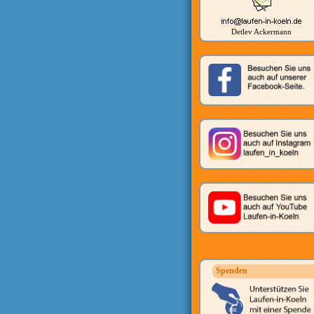
Detlev Ackermann
Spenden