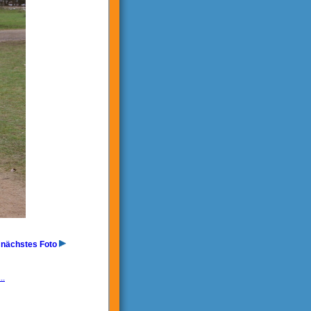
nächstes Foto
..