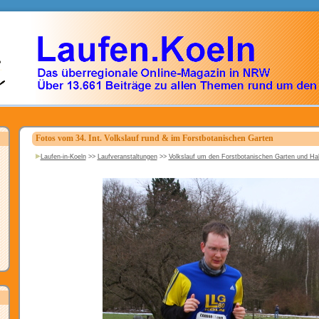
Fotos vom 34. Int. Volkslauf rund & im Forstbotanischen Garten
Laufen-in-Koeln
>>
Laufveranstaltungen
>>
Volkslauf um den Forstbotanischen Garten und H