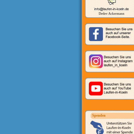
Detlev Ackermann
Spenden