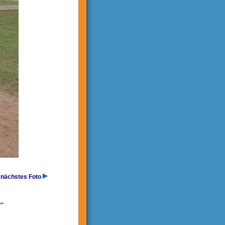
nächstes Foto
..