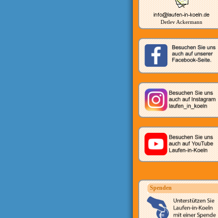
Detlev Ackermann
Spenden