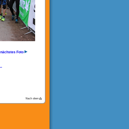
nächstes Foto
..
Nach oben