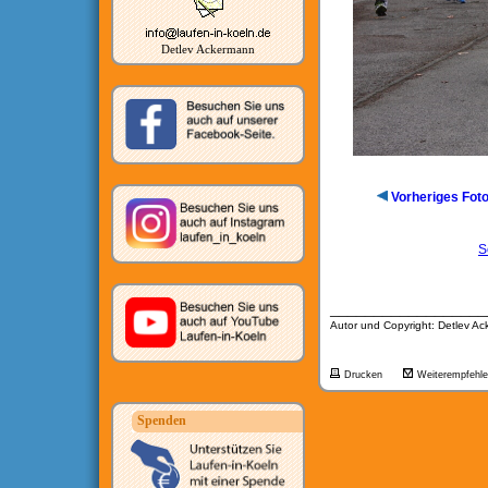
Detlev Ackermann
Vorheriges Fot
S
__________________
Autor und Copyright: Detlev A
Drucken
Weiterempfehl
Spenden