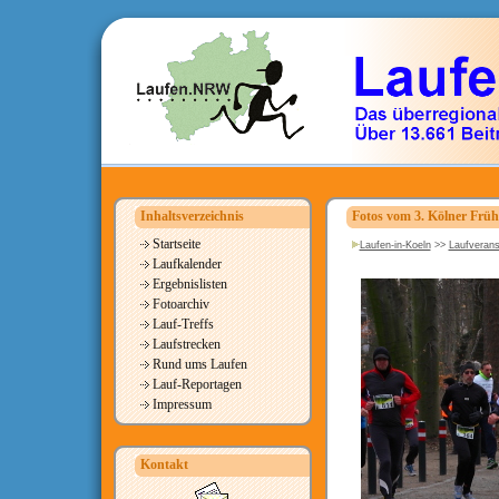
Inhaltsverzeichnis
Fotos vom 3. Kölner Früh
Startseite
Laufen-in-Koeln
>>
Laufverans
Laufkalender
Ergebnislisten
Fotoarchiv
Lauf-Treffs
Laufstrecken
Rund ums Laufen
Lauf-Reportagen
Impressum
Kontakt