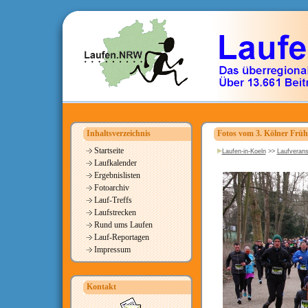
Inhaltsverzeichnis
Fotos vom 3. Kölner Früh
Startseite
Laufen-in-Koeln
>>
Laufverans
Laufkalender
Ergebnislisten
Fotoarchiv
Lauf-Treffs
Laufstrecken
Rund ums Laufen
Lauf-Reportagen
Impressum
Kontakt