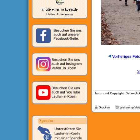
Detlev Ackermann
Vorheriges Fot
S
__________________
Autor und Copyright: Detlev A
Drucken
Weiterempfehl
Spenden