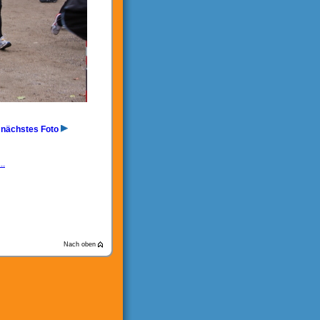
nächstes Foto
..
Nach oben