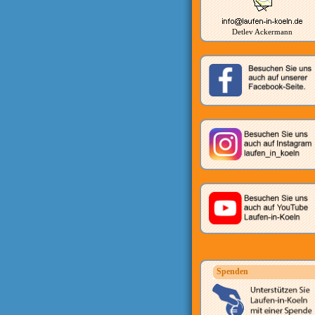
Detlev Ackermann
Spenden