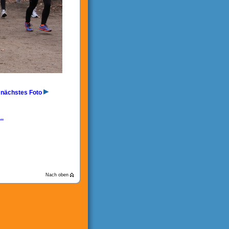
nächstes Foto
..
Nach oben