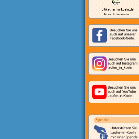
Detlev Ackermann
Spenden