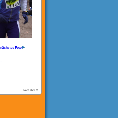
nächstes Foto
..
Nach oben