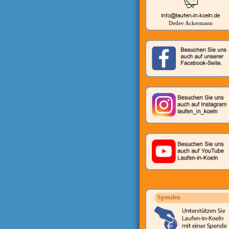
Detlev Ackermann
Spenden