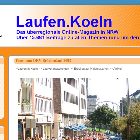
Fotos vom DKV Brückenlauf 2003
Laufen-in-Koeln
>>
Laufveranstaltungen
>>
Brückenlauf Halbmarathon
>>
Artikel