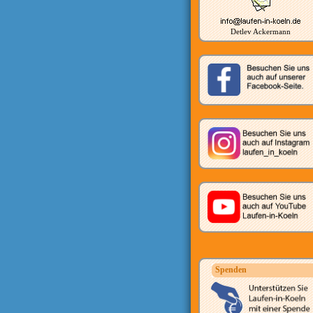
Detlev Ackermann
Spenden