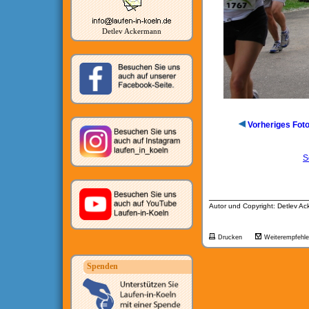
Detlev Ackermann
Vorheriges Fot
S
__________________
Autor und Copyright: Detlev A
Drucken
Weiterempfehl
Spenden