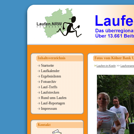
Inhaltsverzeichnis
Fotos vom Kölner Bank 
Startseite
Laufen-in-Koeln
>>
Laufverans
Laufkalender
Ergebnislisten
Fotoarchiv
Lauf-Treffs
Laufstrecken
Rund ums Laufen
Lauf-Reportagen
Impressum
Kontakt