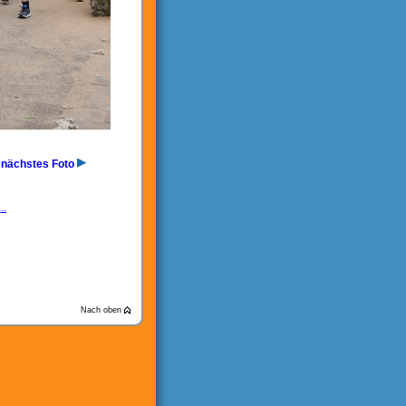
nächstes Foto
..
Nach oben