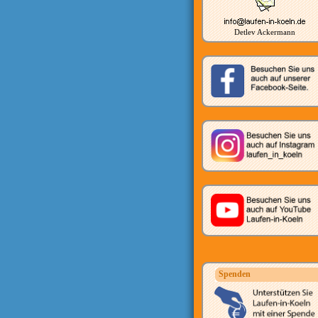
Detlev Ackermann
Spenden