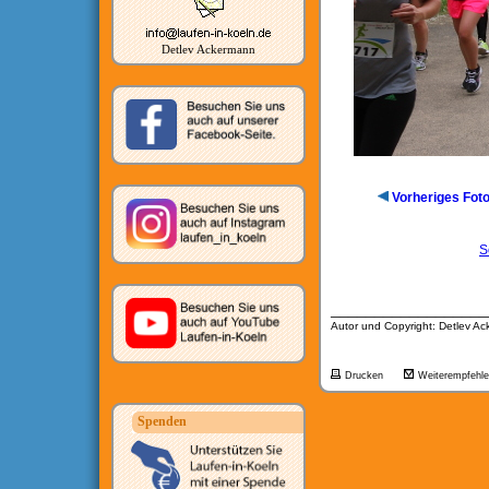
Detlev Ackermann
Vorheriges Fot
S
__________________
Autor und Copyright: Detlev A
Drucken
Weiterempfehl
Spenden