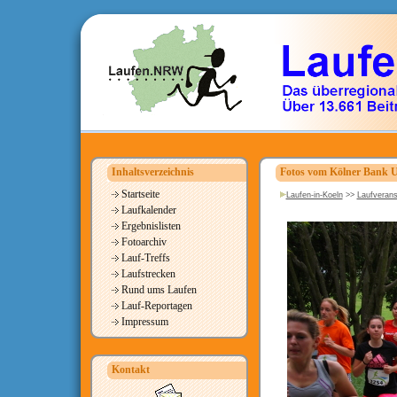
Inhaltsverzeichnis
Fotos vom Kölner Bank 
Startseite
Laufen-in-Koeln
>>
Laufverans
Laufkalender
Ergebnislisten
Fotoarchiv
Lauf-Treffs
Laufstrecken
Rund ums Laufen
Lauf-Reportagen
Impressum
Kontakt