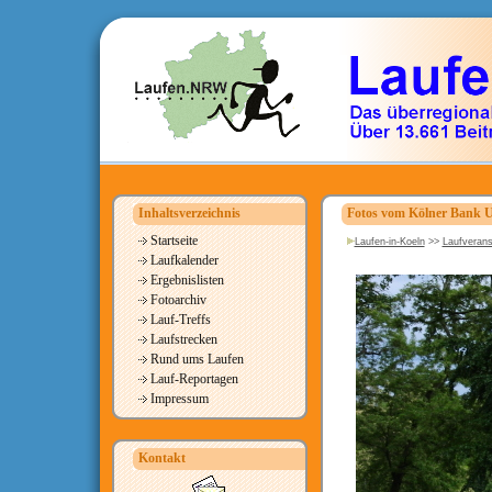
Inhaltsverzeichnis
Fotos vom Kölner Bank 
Startseite
Laufen-in-Koeln
>>
Laufverans
Laufkalender
Ergebnislisten
Fotoarchiv
Lauf-Treffs
Laufstrecken
Rund ums Laufen
Lauf-Reportagen
Impressum
Kontakt