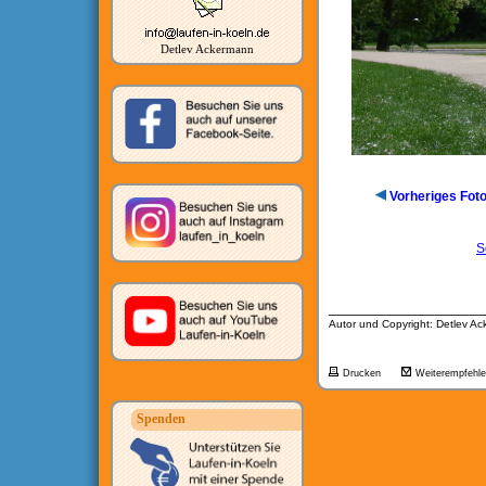
Detlev Ackermann
Vorheriges Fot
S
__________________
Autor und Copyright: Detlev A
Drucken
Weiterempfehl
Spenden