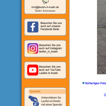
Detlev Ackermann
Vorheriges Fot
Spenden
S