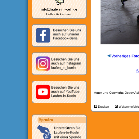
Detlev Ackermann
Vorheriges Fot
S
__________________
Autor und Copyright: Detlev A
Drucken
Weiterempfehl
Spenden