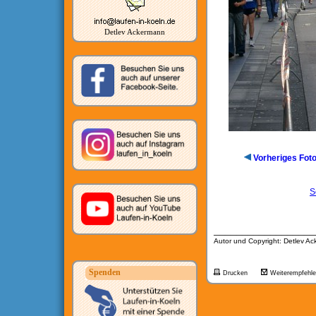
Detlev Ackermann
Vorheriges Fot
S
__________________
Autor und Copyright: Detlev A
Spenden
Drucken
Weiterempfehl