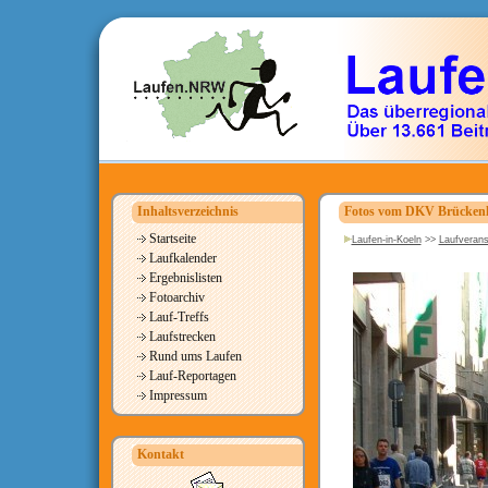
Inhaltsverzeichnis
Fotos vom DKV Brückenl
Startseite
Laufen-in-Koeln
>>
Laufverans
Laufkalender
Ergebnislisten
Fotoarchiv
Lauf-Treffs
Laufstrecken
Rund ums Laufen
Lauf-Reportagen
Impressum
Kontakt