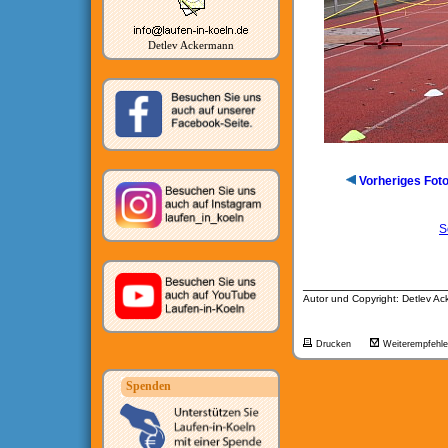
Detlev Ackermann
Vorheriges Fot
S
__________________
Autor und Copyright: Detlev A
Drucken
Weiterempfehl
Spenden