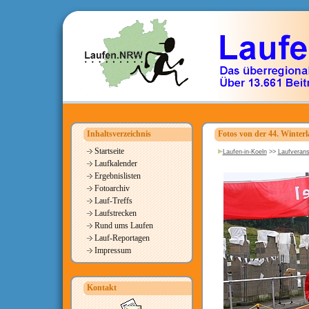
Inhaltsverzeichnis
Fotos von der 44. Winterl
Startseite
Laufen-in-Koeln
>>
Laufverans
Laufkalender
Ergebnislisten
Fotoarchiv
Lauf-Treffs
Laufstrecken
Rund ums Laufen
Lauf-Reportagen
Impressum
Kontakt