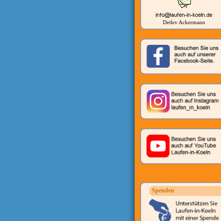
Detlev Ackermann
Spenden