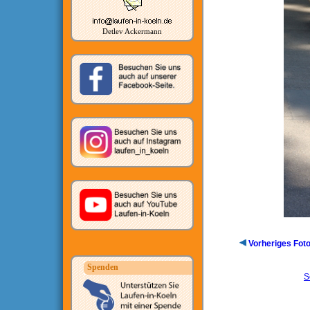
Detlev Ackermann
Vorheriges Fot
Spenden
S