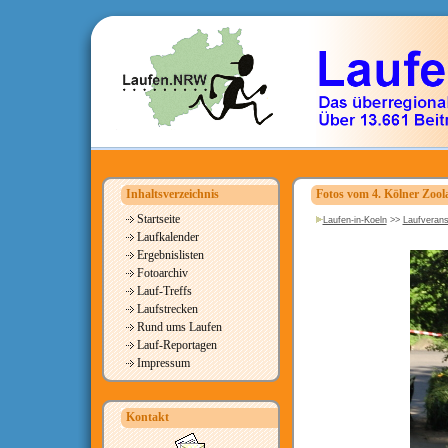
Inhaltsverzeichnis
Fotos vom 4. Kölner Zool
Startseite
Laufen-in-Koeln
>>
Laufverans
Laufkalender
Ergebnislisten
Fotoarchiv
Lauf-Treffs
Laufstrecken
Rund ums Laufen
Lauf-Reportagen
Impressum
Kontakt