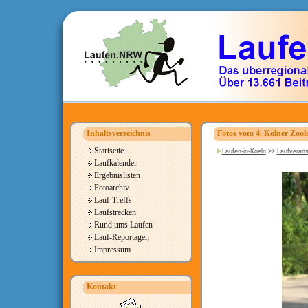
Inhaltsverzeichnis
Fotos vom 4. Kölner Zool
Startseite
Laufen-in-Koeln
>>
Laufverans
Laufkalender
Ergebnislisten
Fotoarchiv
Lauf-Treffs
Laufstrecken
Rund ums Laufen
Lauf-Reportagen
Impressum
Kontakt