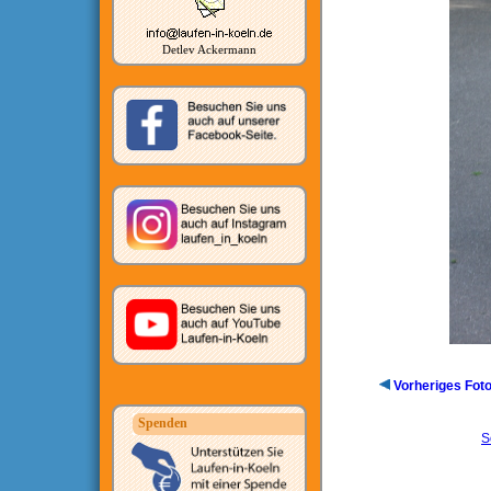
Detlev Ackermann
Vorheriges Fot
Spenden
S