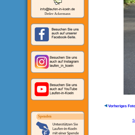
Detlev Ackermann
Vorheriges Fot
Spenden
S