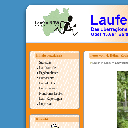
Inhaltsverzeichnis
Fotos vom 4. Kölner Zool
Startseite
Laufen-in-Koeln
>>
Laufverans
Laufkalender
Ergebnislisten
Fotoarchiv
Lauf-Treffs
Laufstrecken
Rund ums Laufen
Lauf-Reportagen
Impressum
Kontakt