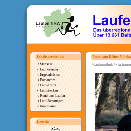
Inhaltsverzeichnis
Fotos vom Kölner Nikolau
Startseite
Laufen-in-Koeln
>>
Laufverans
Laufkalender
Ergebnislisten
Fotoarchiv
Lauf-Treffs
Laufstrecken
Rund ums Laufen
Lauf-Reportagen
Impressum
Kontakt