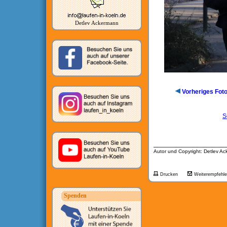
Detlev Ackermann
Vorheriges Fot
S
__________________
Autor und Copyright: Detlev A
Drucken
Weiterempfehl
Spenden