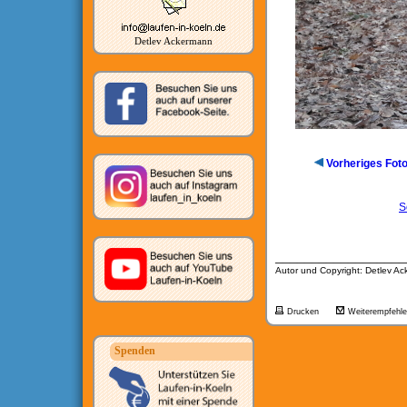
Detlev Ackermann
Vorheriges Fot
S
__________________
Autor und Copyright: Detlev A
Drucken
Weiterempfehl
Spenden