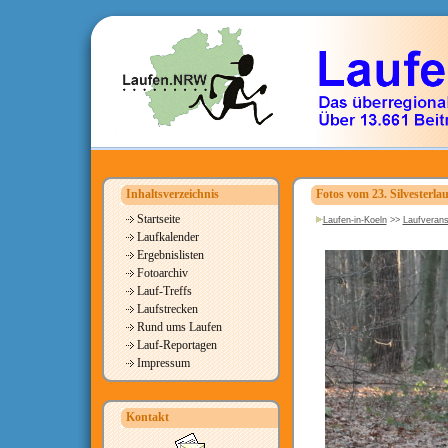
Inhaltsverzeichnis
Fotos vom 23. Silvester
Startseite
Laufen-in-Koeln
>>
Laufverans
Laufkalender
Ergebnislisten
Fotoarchiv
Lauf-Treffs
Laufstrecken
Rund ums Laufen
Lauf-Reportagen
Impressum
Kontakt