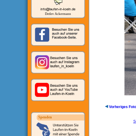
Detlev Ackermann
Vorheriges Fot
Spenden
S