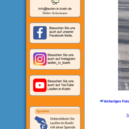
Detlev Ackermann
Vorheriges Fot
Spenden
S