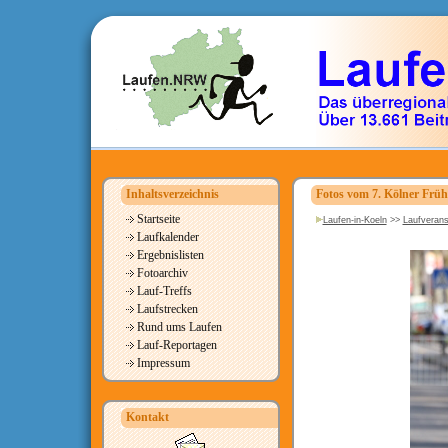
Inhaltsverzeichnis
Fotos vom 7. Kölner Früh
Startseite
Laufen-in-Koeln
>>
Laufverans
Laufkalender
Ergebnislisten
Fotoarchiv
Lauf-Treffs
Laufstrecken
Rund ums Laufen
Lauf-Reportagen
Impressum
Kontakt