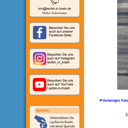
Detlev Ackermann
Vorheriges Fot
Spenden
S