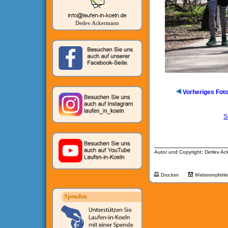
Detlev Ackermann
Vorheriges Fot
S
__________________
Autor und Copyright: Detlev A
Drucken
Weiterempfehl
Spenden