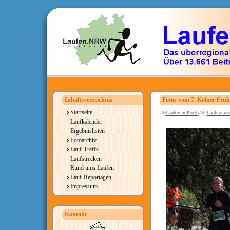
Inhaltsverzeichnis
Fotos vom 7. Kölner Früh
Startseite
Laufen-in-Koeln
>>
Laufverans
Laufkalender
Ergebnislisten
Fotoarchiv
Lauf-Treffs
Laufstrecken
Rund ums Laufen
Lauf-Reportagen
Impressum
Kontakt