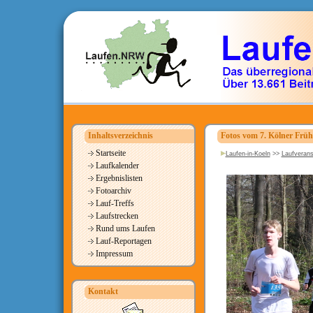
Inhaltsverzeichnis
Fotos vom 7. Kölner Früh
Startseite
Laufen-in-Koeln
>>
Laufverans
Laufkalender
Ergebnislisten
Fotoarchiv
Lauf-Treffs
Laufstrecken
Rund ums Laufen
Lauf-Reportagen
Impressum
Kontakt