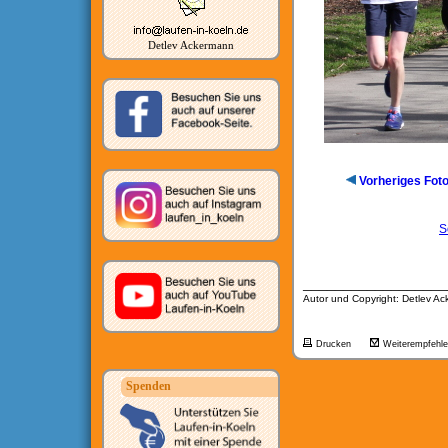
Detlev Ackermann
Vorheriges Fot
S
__________________
Autor und Copyright: Detlev A
Drucken
Weiterempfehl
Spenden