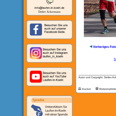
Detlev Ackermann
Vorheriges Fot
S
__________________
Autor und Copyright: Detlev A
Drucken
Weiterempfehl
Spenden