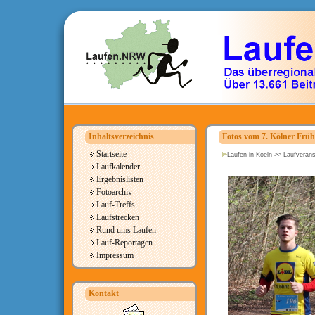
Inhaltsverzeichnis
Fotos vom 7. Kölner Früh
Startseite
Laufen-in-Koeln
>>
Laufverans
Laufkalender
Ergebnislisten
Fotoarchiv
Lauf-Treffs
Laufstrecken
Rund ums Laufen
Lauf-Reportagen
Impressum
Kontakt