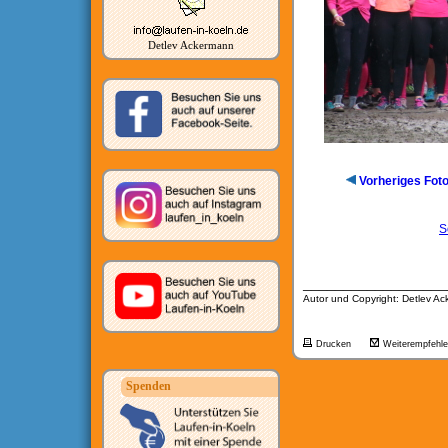
Detlev Ackermann
Vorheriges Fot
S
__________________
Autor und Copyright: Detlev A
Drucken
Weiterempfehl
Spenden