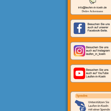
Detlev Ackermann
Spenden