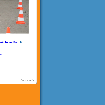
nächstes Foto
..
Nach oben