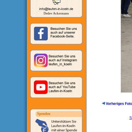
Detlev Ackermann
Vorheriges Fot
Spenden
S