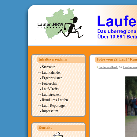
Inhaltsverzeichnis
Fotos vom 29. Lauf "Run
Startseite
Laufen-in-Koeln
>>
Laufverans
Laufkalender
Ergebnislisten
Fotoarchiv
Lauf-Treffs
Laufstrecken
Rund ums Laufen
Lauf-Reportagen
Impressum
Kontakt