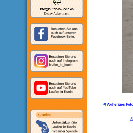
Detlev Ackermann
Vorheriges Fot
Spenden
S