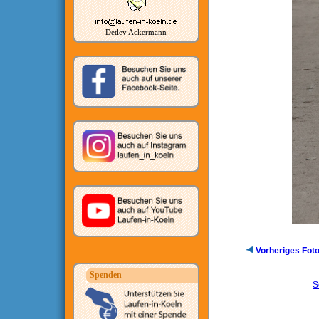
Detlev Ackermann
Vorheriges Fot
Spenden
S