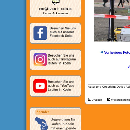
Detlev Ackermann
Vorheriges Fot
S
__________________
Autor und Copyright: Detlev A
Drucken
Weiterempfehl
Spenden