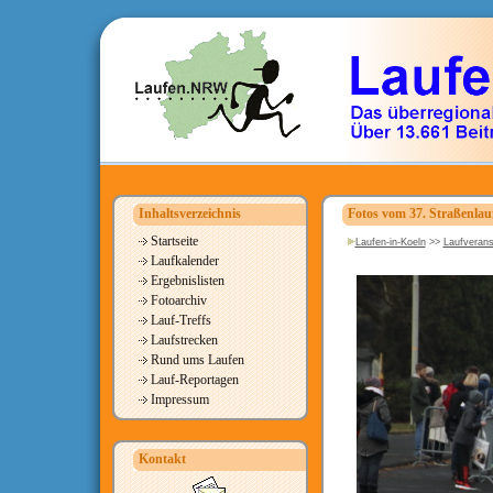
Inhaltsverzeichnis
Fotos vom 37. Straßenla
Startseite
Laufen-in-Koeln
>>
Laufverans
Laufkalender
Ergebnislisten
Fotoarchiv
Lauf-Treffs
Laufstrecken
Rund ums Laufen
Lauf-Reportagen
Impressum
Kontakt