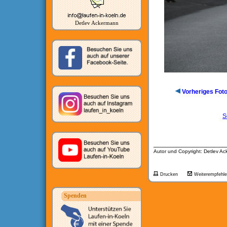
Detlev Ackermann
Vorheriges Fot
S
__________________
Autor und Copyright: Detlev A
Drucken
Weiterempfehl
Spenden