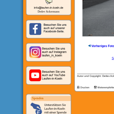
Detlev Ackermann
Vorheriges Fot
S
__________________
Autor und Copyright: Detlev A
Drucken
Weiterempfehl
Spenden