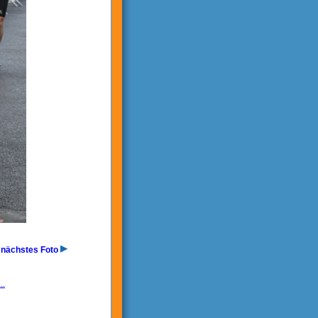
nächstes Foto
..