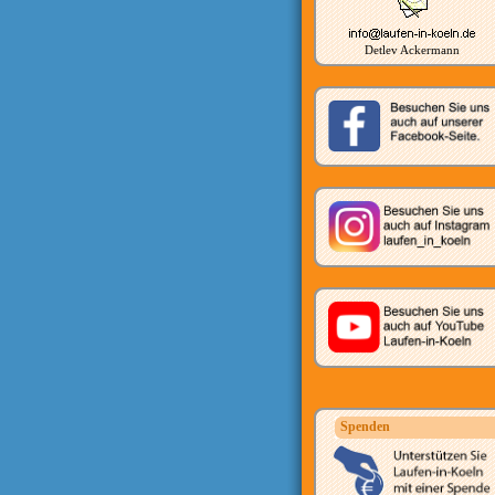
Detlev Ackermann
Spenden