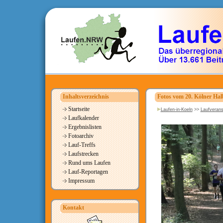
Inhaltsverzeichnis
Fotos vom 20. Kölner H
Startseite
Laufen-in-Koeln
>>
Laufverans
Laufkalender
Ergebnislisten
Fotoarchiv
Lauf-Treffs
Laufstrecken
Rund ums Laufen
Lauf-Reportagen
Impressum
Kontakt