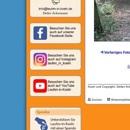
Detlev Ackermann
Vorheriges Fot
S
__________________
Autor und Copyright: Detlev A
Drucken
Weiterempfehl
Spenden