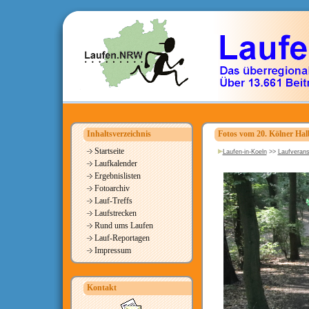
Inhaltsverzeichnis
Fotos vom 20. Kölner H
Startseite
Laufen-in-Koeln
>>
Laufverans
Laufkalender
Ergebnislisten
Fotoarchiv
Lauf-Treffs
Laufstrecken
Rund ums Laufen
Lauf-Reportagen
Impressum
Kontakt