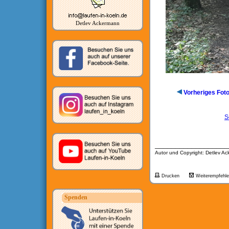
Detlev Ackermann
Vorheriges Fot
S
__________________
Autor und Copyright: Detlev A
Drucken
Weiterempfehl
Spenden