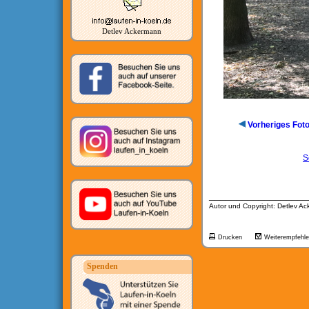
Detlev Ackermann
Vorheriges Fot
S
__________________
Autor und Copyright: Detlev A
Drucken
Weiterempfehl
Spenden