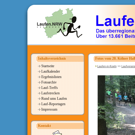
Inhaltsverzeichnis
Fotos vom 20. Kölner H
Startseite
Laufen-in-Koeln
>>
Laufverans
Laufkalender
Ergebnislisten
Fotoarchiv
Lauf-Treffs
Laufstrecken
Rund ums Laufen
Lauf-Reportagen
Impressum
Kontakt