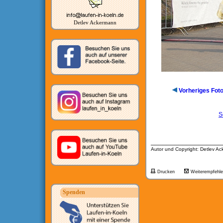
Detlev Ackermann
Vorheriges Fot
S
__________________
Autor und Copyright: Detlev A
Drucken
Weiterempfehl
Spenden