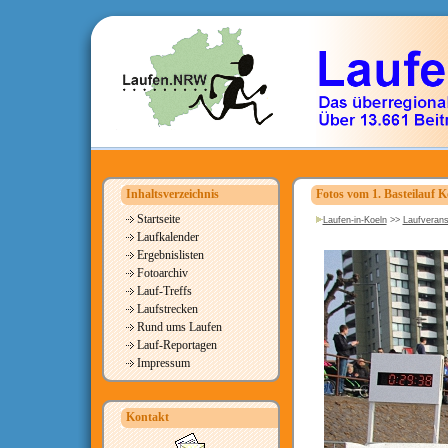
Inhaltsverzeichnis
Fotos vom 1. Basteilauf K
Startseite
Laufen-in-Koeln
>>
Laufverans
Laufkalender
Ergebnislisten
Fotoarchiv
Lauf-Treffs
Laufstrecken
Rund ums Laufen
Lauf-Reportagen
Impressum
Kontakt