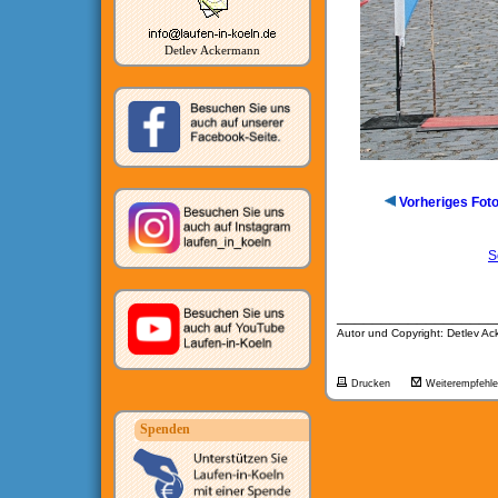
Detlev Ackermann
Vorheriges Fot
S
__________________
Autor und Copyright: Detlev A
Drucken
Weiterempfehl
Spenden