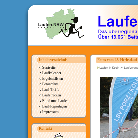
Inhaltsverzeichnis
Fotos vom 48. Herbstlauf
Startseite
Laufen-in-Koeln
>>
Laufverans
Laufkalender
Ergebnislisten
Fotoarchiv
Lauf-Treffs
Laufstrecken
Rund ums Laufen
Lauf-Reportagen
Impressum
Kontakt