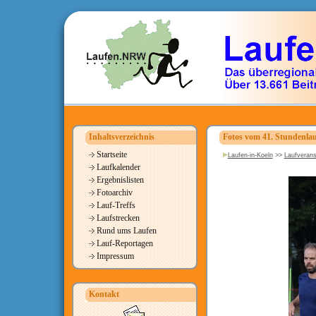
Inhaltsverzeichnis
Fotos vom 41. Stundenla
Startseite
Laufen-in-Koeln
>>
Laufverans
Laufkalender
Ergebnislisten
Fotoarchiv
Lauf-Treffs
Laufstrecken
Rund ums Laufen
Lauf-Reportagen
Impressum
Kontakt