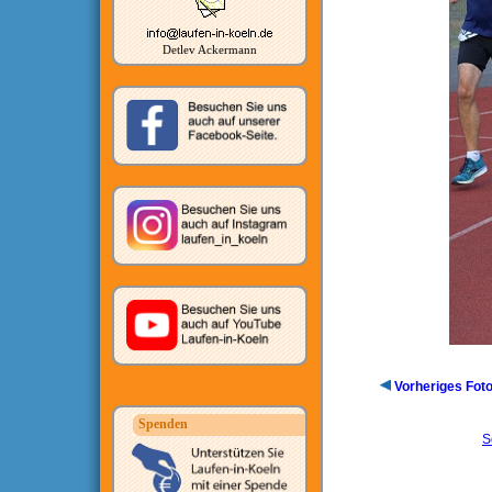
Detlev Ackermann
Vorheriges Fot
Spenden
S