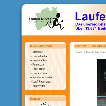
Inhaltsverzeichnis
Fotos vom 41. Stundenla
Startseite
Laufen-in-Koeln
>>
Laufverans
Laufkalender
Ergebnislisten
Fotoarchiv
Lauf-Treffs
Laufstrecken
Rund ums Laufen
Lauf-Reportagen
Impressum
Kontakt