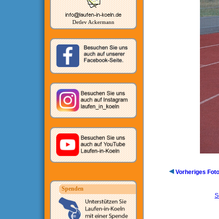
Detlev Ackermann
Vorheriges Fot
Spenden
S