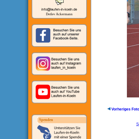
Detlev Ackermann
Vorheriges Fot
Spenden
S