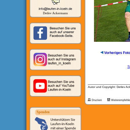
Detlev Ackermann
Vorheriges Fot
S
__________________
Autor und Copyright: Detlev A
Drucken
Weiterempfehl
Spenden